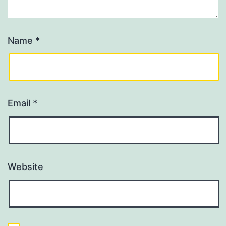
Name
*
Email
*
Website