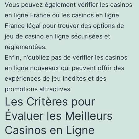
Vous pouvez également vérifier les casinos
en ligne France ou les casinos en ligne
France légal pour trouver des options de
jeu de casino en ligne sécurisées et
réglementées.
Enfin, n’oubliez pas de vérifier les casinos
en ligne nouveaux qui peuvent offrir des
expériences de jeu inédites et des
promotions attractives.
Les Critères pour
Évaluer les Meilleurs
Casinos en Ligne