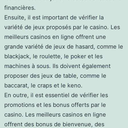
financières.
Ensuite, il est important de vérifier la
variété de jeux proposés par le casino. Les
meilleurs casinos en ligne offrent une
grande variété de jeux de hasard, comme le
blackjack, le roulette, le poker et les
machines à sous. Ils doivent également
proposer des jeux de table, comme le
baccarat, le craps et le keno.
En outre, il est essentiel de vérifier les
promotions et les bonus offerts par le
casino. Les meilleurs casinos en ligne
offrent des bonus de bienvenue, des