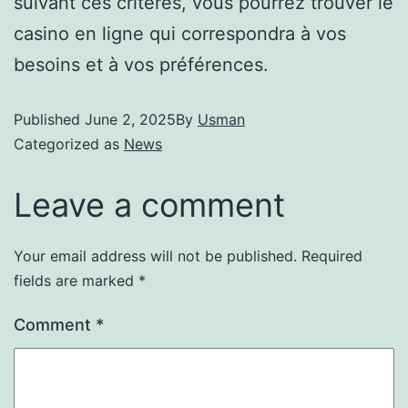
suivant ces critères, vous pourrez trouver le
casino en ligne qui correspondra à vos
besoins et à vos préférences.
Published
June 2, 2025
By
Usman
Categorized as
News
Leave a comment
Your email address will not be published.
Required
fields are marked
*
Comment
*