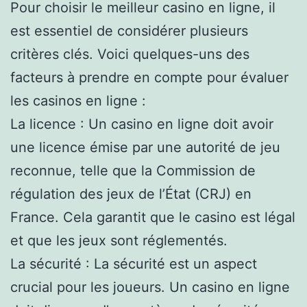
Pour choisir le meilleur casino en ligne, il
est essentiel de considérer plusieurs
critères clés. Voici quelques-uns des
facteurs à prendre en compte pour évaluer
les casinos en ligne :
La licence : Un casino en ligne doit avoir
une licence émise par une autorité de jeu
reconnue, telle que la Commission de
régulation des jeux de l’État (CRJ) en
France. Cela garantit que le casino est légal
et que les jeux sont réglementés.
La sécurité : La sécurité est un aspect
crucial pour les joueurs. Un casino en ligne