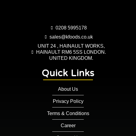
0208 5995178
sales@kfoods.co.uk
UNIT 24 , HAINAULT WORKS,
HAINAULT RM6 5SS LONDON.
UNITED KINGDOM.
Quick Links
About Us
Privacy Policy
Terms & Conditions
Career