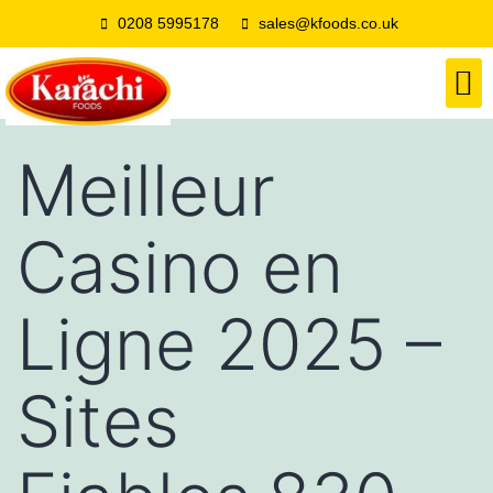
0208 5995178
sales@kfoods.co.uk
Contact Us
Meilleur
Casino en
Ligne 2025 –
Sites