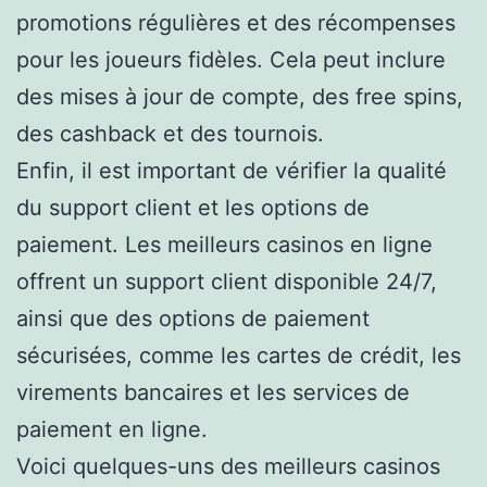
promotions régulières et des récompenses
pour les joueurs fidèles. Cela peut inclure
des mises à jour de compte, des free spins,
des cashback et des tournois.
Enfin, il est important de vérifier la qualité
du support client et les options de
paiement. Les meilleurs casinos en ligne
offrent un support client disponible 24/7,
ainsi que des options de paiement
sécurisées, comme les cartes de crédit, les
virements bancaires et les services de
paiement en ligne.
Voici quelques-uns des meilleurs casinos