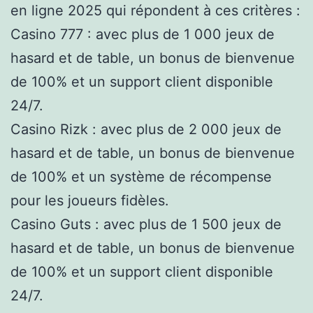
en ligne 2025 qui répondent à ces critères :
Casino 777 : avec plus de 1 000 jeux de
hasard et de table, un bonus de bienvenue
de 100% et un support client disponible
24/7.
Casino Rizk : avec plus de 2 000 jeux de
hasard et de table, un bonus de bienvenue
de 100% et un système de récompense
pour les joueurs fidèles.
Casino Guts : avec plus de 1 500 jeux de
hasard et de table, un bonus de bienvenue
de 100% et un support client disponible
24/7.