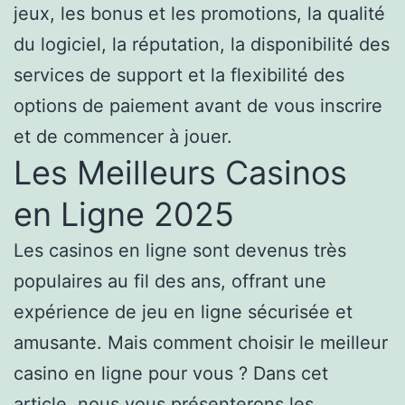
jeux, les bonus et les promotions, la qualité
du logiciel, la réputation, la disponibilité des
services de support et la flexibilité des
options de paiement avant de vous inscrire
et de commencer à jouer.
Les Meilleurs Casinos
en Ligne 2025
Les casinos en ligne sont devenus très
populaires au fil des ans, offrant une
expérience de jeu en ligne sécurisée et
amusante. Mais comment choisir le meilleur
casino en ligne pour vous ? Dans cet
article, nous vous présenterons les