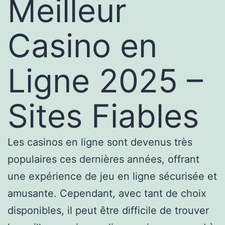
Meilleur
Casino en
Ligne 2025 –
Sites Fiables
Les casinos en ligne sont devenus très
populaires ces dernières années, offrant
une expérience de jeu en ligne sécurisée et
amusante. Cependant, avec tant de choix
disponibles, il peut être difficile de trouver